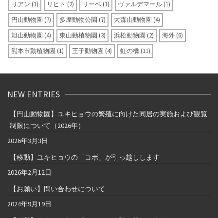
リアン
(1)
リヒト
(2)
リーベ
(1)
ヴァルデマール
(1)
円山動物園
(7)
多摩動物公園
(7)
大森山動物園
(4)
旭山動物園
(4)
東山動植物園
(3)
浜松動物園
(2)
海外
(6)
熊本市動植物園
(1)
王子動物園
(4)
虹の橋
(11)
NEW ENTRIES
【円山動物園】ユキヒョウの繁殖に向けた同居の実施および観覧
制限について（2026年）
2026年3月3日
【移動】ユキヒョウの「コボ」が引っ越しします
2026年2月12日
【お願い】問い合わせについて
2024年9月19日