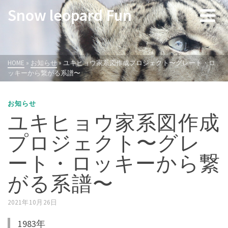
Snow leopard Fun
HOME
»
お知らせ
»
ユキヒョウ家系図作成プロジェクト〜グレート・ロ
ッキーから繋がる系譜〜
お知らせ
ユキヒョウ家系図作成
プロジェクト〜グレ
ート・ロッキーから繋
がる系譜〜
2021年10月26日
1983年