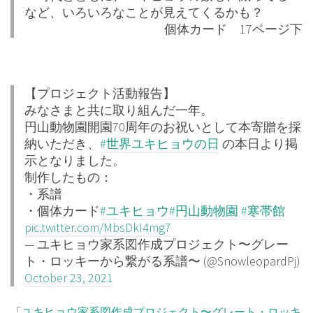
など、いろいろなことが見えてくるかも？
個体カード 17ページ下
【プロジェクト活動報告】
みなさまと共に取り組んだ一年。
円山動物園開園70周年のお祝いとして本寄贈を採
納いただき、
#世界ユキヒョウの日
の本日より掲
示となりました。
制作したもの：
・系譜
・個体カード
#ユキヒョウ
#円山動物園
#寒帯館
pic.twitter.com/MbsDkI4mg7
— ユキヒョウ家系図作成プロジェクト〜グレー
ト・ロッキーから繋がる系譜〜 (@SnowleopardPj)
October 23, 2021
「
ユキヒョウ家系図作成プロジェクト〜グレート・ロッキ