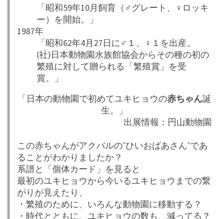
「昭和59年10月飼育（♂グレート、♀ロッキ
ー）を開始。」
1987年
「昭和62年4月27日に♂１、♀１を出産。
(社)日本動物園水族館協会からその種の初の
繁殖に対して贈られる「繁殖賞」を受
賞。」
「日本の動物園で初めてユキヒョウの
赤ちゃん
誕
生。」
出展情報：円山動物園
この赤ちゃんがアクバルの”ひいおばあさん”であ
ることがわかりましたか？
系譜と「個体カード」を見ると
最初のユキヒョウから今いるユキヒョウまでの繋
がりが見えたり、
・繁殖のために、いろんな動物園に移動する？
・時代とともに、ユキヒョウの数も、減ってる？