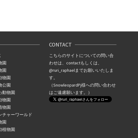
CONTACT
式
こちらのサイトについての問い合
物園
わせは、
contact
もしくは、
物園
@ruri_raphael
までお願いいたしま
動物園
す。
物公園
（SnowleopardPj様への問い合わせ
わ動物園
はご遠慮願います。）
動物園
植物園
ンチャーワールド
物園
動植物園