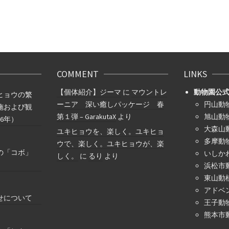
COMMENT
LINKS
【個体紹介】ジーマ
に
マウントレ
動物園公
ヒョウの繁
ーニア 深い癒しパッケージ 春
円山動
施および観
第１弾 – GarakutaX
より
旭山動
6年）
大森山
ユキヒョウを、楽しく。ユキヒョ
多摩動
ウで、楽しく。ユキヒョウが、楽
の「コボ」
いしか
しく。
に
るり
より
浜松市
東山動
アドベ
せについて
王子動
熊本市