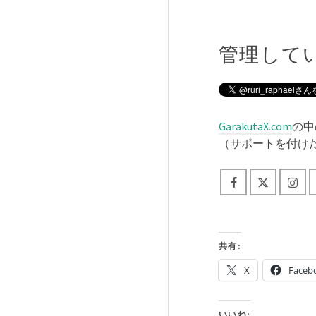
管理して
GarakutaX.com
の中
（サポートを付け
共有:
X
Faceb
いいね: