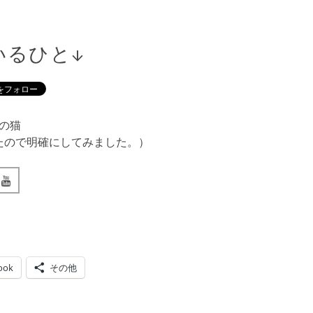
いるひと↓
の猫
たので明確にしてみました。）
ook
その他