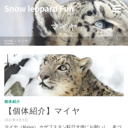
Snow leopard Fun
マイヤ
HOME
»
マイヤ
個体紹介
【個体紹介】マイヤ
2021年8月5日
マイヤ（Maiya） カザフスタン駐日大使にお願いし、名づ