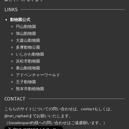
LINKS
動物園公式
円山動物園
旭山動物園
大森山動物園
多摩動物公園
いしかわ動物園
浜松市動物園
東山動植物園
アドベンチャーワールド
王子動物園
熊本市動植物園
CONTACT
こちらのサイトについての問い合わせは、
contact
もしくは、
@ruri_raphael
までお願いいたします。
（SnowleopardPj様への問い合わせはご遠慮願います。）