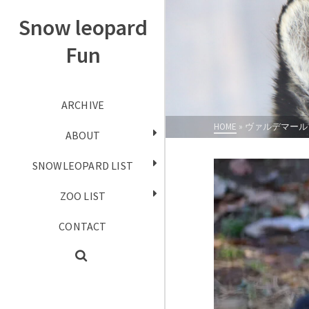
Snow leopard
Fun
ARCHIVE
HOME
»
ヴァルデマール
ABOUT
SNOWLEOPARD LIST
ZOO LIST
CONTACT