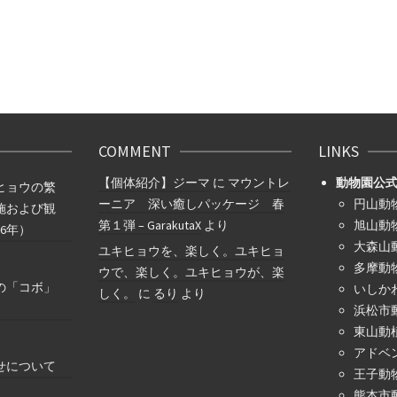
COMMENT
LINKS
【個体紹介】ジーマ
に
マウントレ
動物園公
ヒョウの繁
ーニア 深い癒しパッケージ 春
円山動
施および観
第１弾 – GarakutaX
より
旭山動
6年）
大森山
ユキヒョウを、楽しく。ユキヒョ
多摩動
ウで、楽しく。ユキヒョウが、楽
の「コボ」
いしか
しく。
に
るり
より
浜松市
東山動
アドベ
せについて
王子動
熊本市