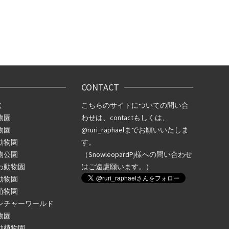
CONTACT
式
こちらのサイトについての問い合
物園
わせは、
contact
もしくは、
物園
@ruri_raphael
までお願いいたしま
動物園
す。
物公園
（SnowleopardPj様への問い合わせ
わ動物園
はご遠慮願います。）
動物園
植物園
ンチャーワールド
物園
動植物園