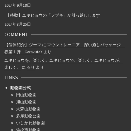
2024年9月19日
【移動】ユキヒョウの「フブキ」が引っ越しします
2024年3月25日
COMMENT
【個体紹介】ジーマ
に
マウントレーニア 深い癒しパッケージ
春第１弾 – GarakutaX
より
ユキヒョウを、楽しく。ユキヒョウで、楽しく。ユキヒョウが、
楽しく。
に
るり
より
LINKS
動物園公式
円山動物園
旭山動物園
大森山動物園
多摩動物公園
いしかわ動物園
浜松市動物園