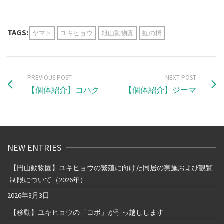
TAGS:
ヤマト
ユキヒョウ
旭山動物園
虹の橋
PREVIOUS POST
NEXT POST
【個体紹介】コハク
【個体紹介】ジーマ
NEW ENTRIES
【円山動物園】ユキヒョウの繁殖に向けた同居の実施および観覧
制限について（2026年）
2026年3月3日
【移動】ユキヒョウの「コボ」が引っ越しします