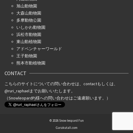
旭山動物園
大森山動物園
多摩動物公園
いしかわ動物園
浜松市動物園
東山動植物園
アドベンチャーワールド
王子動物園
熊本市動植物園
CONTACT
こちらのサイトについての問い合わせは、
contact
もしくは、
@ruri_raphael
までお願いいたします。
（SnowleopardPj様への問い合わせはご遠慮願います。）
© 2026 Snow leopard Fun
GarakutaX.com