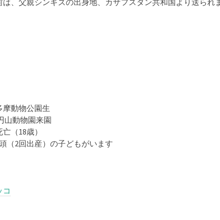
前は、父親シンギズの出身地、カザフスタン共和国より送られ
日 多摩動物公園生
円山動物園来園
 死亡（18歳）
3頭（2回出産）の子どもがいます
ッコ