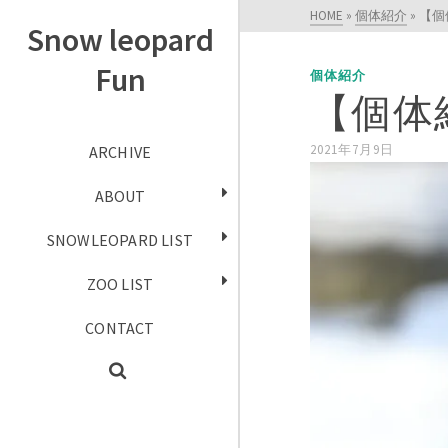
HOME
»
個体紹介
»
【個
Snow leopard
Fun
個体紹介
【個体
2021年7月9日
ARCHIVE
ABOUT
SNOWLEOPARD LIST
ZOO LIST
CONTACT