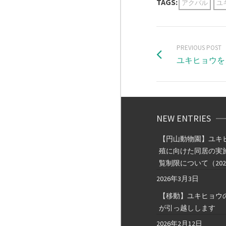
TAGS:
アクバル
ユ
PREVIOUS POST
ユキヒョウを
NEW ENTRIES
【円山動物園】ユキ
殖に向けた同居の実
覧制限について（202
2026年3月3日
【移動】ユキヒョウ
が引っ越しします
2026年2月12日