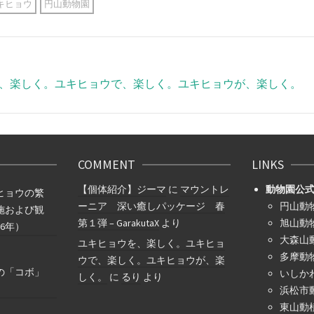
キヒョウ
円山動物園
、楽しく。ユキヒョウで、楽しく。ユキヒョウが、楽しく。
COMMENT
LINKS
【個体紹介】ジーマ
に
マウントレ
動物園公
ヒョウの繁
ーニア 深い癒しパッケージ 春
円山動
施および観
第１弾 – GarakutaX
より
旭山動
6年）
大森山
ユキヒョウを、楽しく。ユキヒョ
多摩動
ウで、楽しく。ユキヒョウが、楽
の「コボ」
いしか
しく。
に
るり
より
浜松市
東山動