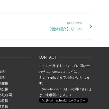
NEXT POST
【個体紹介】リーベ
CONTACT
式
こちらのサイトについての問い合
物園
わせは、
contact
もしくは、
物園
@ruri_raphael
までお願いいたしま
動物園
す。
物公園
（SnowleopardPj様への問い合わせ
わ動物園
はご遠慮願います。）
動物園
植物園