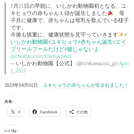
3月31日の早朝に、いしかわ動物園初となる、ユ
キヒョウの赤ちゃん１頭が誕生しました
母
子共に健康で、赤ちゃんは母乳を飲んでいる様子
です。
今後も慎重に、健康状態を見守っていきます
#
いしかわ動物園
#ユキヒョウ
#赤ちゃん誕生
#エイ
プリールフールだけど
#嘘じゃないよ
pic.twitter.com/B3eKyvpAuY
— いしかわ動物園【公式】 (@ishikawazoo_jp)
April
1, 2023
2023年04月01日
ユキヒョウの赤ちゃんが生まれました！
共有:
X
Facebook
その他
いいね: