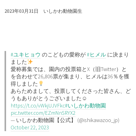
2023年03月31日 いしかわ動物園生
#ユキヒョウ
のこどもの愛称が
#ヒメル
に決まり
ました
愛称募集では、園内の投票箱とX（旧Twitter）と
を合わせて26,806票が集まり、ヒメルは36％を獲
得しました
あらためまして、投票してくださった皆さん、ど
うもありがとうございました☺
https://t.co/vWkjUJVFkc
#いしかわ動物園
pic.twitter.com/EZmNnSRYX2
— いしかわ動物園【公式】 (@ishikawazoo_jp)
October 22, 2023