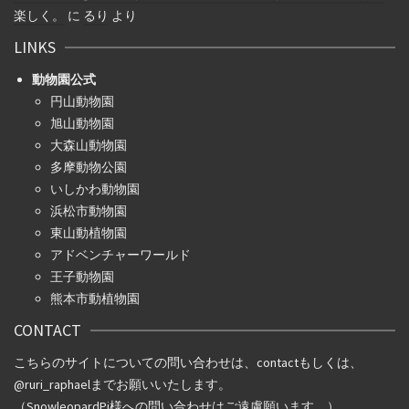
楽しく。
に
るり
より
LINKS
動物園公式
円山動物園
旭山動物園
大森山動物園
多摩動物公園
いしかわ動物園
浜松市動物園
東山動植物園
アドベンチャーワールド
王子動物園
熊本市動植物園
CONTACT
こちらのサイトについての問い合わせは、
contact
もしくは、
@ruri_raphael
までお願いいたします。
（SnowleopardPj様への問い合わせはご遠慮願います。）